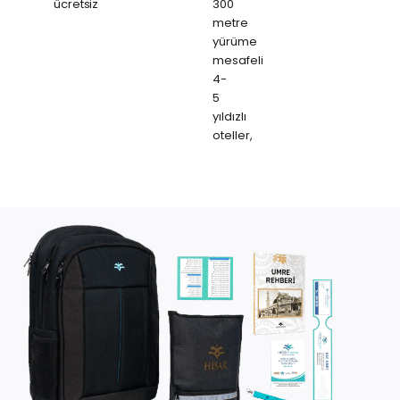
ücretsiz
300
metre
yürüme
mesafeli
4-
5
yıldızlı
oteller,