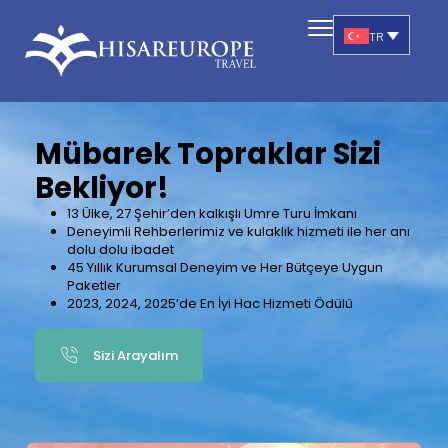
TR
Mübarek Topraklar Sizi
Bekliyor!
13 Ülke, 27 Şehir’den kalkışlı Umre Turu İmkanı
Deneyimli Rehberlerimiz ve kulaklık hizmeti ile her anı
dolu dolu ibadet
45 Yıllık Kurumsal Deneyim ve Her Bütçeye Uygun
Paketler
2023, 2024, 2025’de En İyi Hac Hizmeti Ödülü
Sizi Arayalım