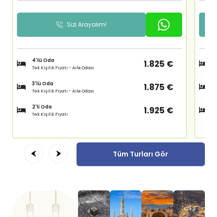
Sizi Arayalım!
4'lü Oda
4
1.825 €
Tek Kişilik Fiyatı - Aile Odası
T
3'lü Oda
3
1.875 €
okudum ve
Gizlilik Politikasını
Hisar Europe Travel GmbH
oku
Tek Kişilik Fiyatı - Aile Odası
T
m
kabul ediyorum
2'li Oda
2
1.925 €
Tek Kişilik Fiyatı
T
Tüm Turları Gör