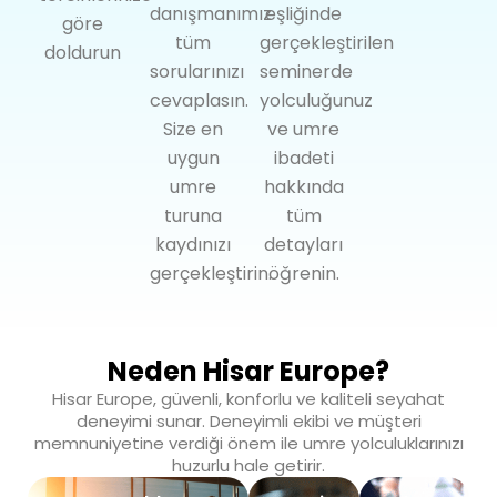
danışmanımız
eşliğinde
göre
tüm
gerçekleştirilen
doldurun
sorularınızı
seminerde
cevaplasın.
yolculuğunuz
Size en
ve umre
uygun
ibadeti
umre
hakkında
turuna
tüm
kaydınızı
detayları
gerçekleştirin.
öğrenin.
Neden Hisar Europe?
Hisar Europe, güvenli, konforlu ve kaliteli seyahat
deneyimi sunar. Deneyimli ekibi ve müşteri
memnuniyetine verdiği önem ile umre yolculuklarınızı
huzurlu hale getirir.