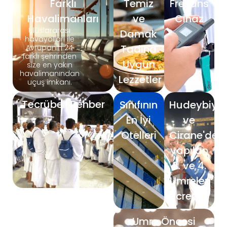
Farklı
Temiz
Frekans
Havalimanları
ve
Cihaz
Uluslararası
Damak
havayolları ile
Tadına
Avrupanın 24
farklı şehrinden
Uygun
size en yakın
havalimanından
Lezzetler
uçuş imkanı.
Tecrübeli Rehber
Sınıfının
Hudeybiye
En İyi
ve
Otelleri
Cirane'den
yapılan
3. ve 4.
Umreler
Ücretsiz
Umre Öncesi