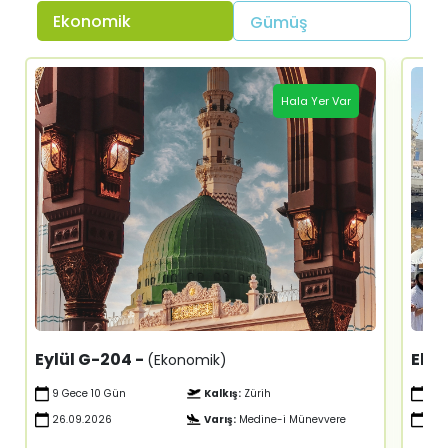
Ekonomik
Gümüş
Hala Yer Var
Eylül G-204 -
Ekim
(Ekonomik)
9 Gece 10 Gün
Kalkış:
Zürih
12 G
26.09.2026
Varış:
Medine-i Münevvere
05.