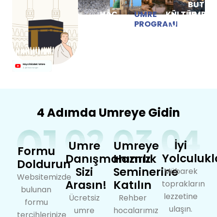
BUTİK
HAC
UMRE
KÜLTÜR
UMRE
PROGRAMI
PROGRAMI
TURLARI
4 Adımda Umreye Gidin
İyi
Umre
Umreye
Formu
Yolculukl
Danışmanımız
Hazırlık
Doldurun
Sizi
Seminerine
Mübarek
Websitemizde
Arasın!
Katılın
toprakların
bulunan
lezzetine
Ücretsiz
Rehber
formu
ulaşın.
umre
hocalarımız
tercihlerinize