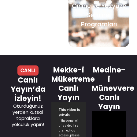
Online ve Yüzyüze
Seminer
Programları
Mekke-i
Medine-
CANLI
Mükerreme
i
Canlı
Canlı
Münevvere
Yayın’da
Yayın
Canlı
İzleyin!
Yayın
Oturduğunuz
yerden kutsal
topraklara
yolculuk yapın!