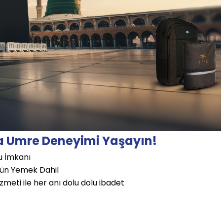
yla Umre Deneyimi Yaşayın!
ru İmkanı
ğün Yemek Dahil
zmeti ile her anı dolu dolu ibadet