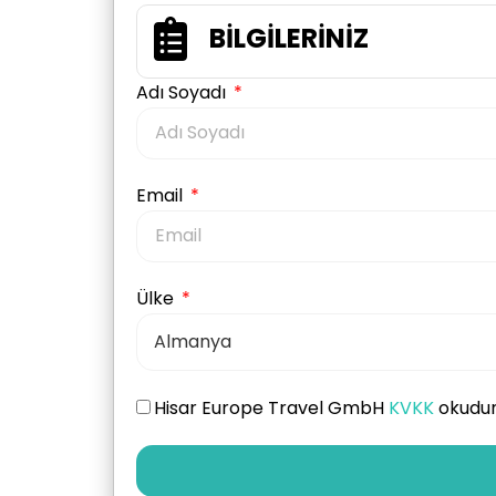
BİLGİLERİNİZ
Adı Soyadı
Email
Ülke
Hisar Europe Travel GmbH
KVKK
okudum