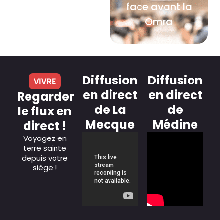
face avant la
Omra
Diffusion
Diffusion
VIVRE
en direct
en direct
Regarder
de La
de
le flux en
Mecque
Médine
direct !
Voyagez en
terre sainte
depuis votre
siège !