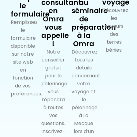
voyage
consultant
au
le
en
séminaire
Découvrez
formulaire
Omra
de
les
Remplissez
vous
préparation
saveurs
le
appelle
à la
des
formulaire
terres
!
Omra
disponible
bénies.
Notre
Découvrez
sur notre
conseiller
tous les
site web
gratuit
détails
en
pour le
concernant
fonction
pèlerinage
votre
de vos
vous
voyage et
préférences.
répondra
le
à toutes
pèlerinage
vos
à La
questions.
Mecque
Inscrivez-
lors d’un