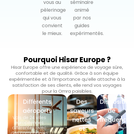
vous au
séminaire
pèlerinage
animé
qui vous
par nos
convient
guides
le mieux.
expérimentés.
Pourquoi Hisar Europe ?
Hisar Europe offre une expérience de voyage sûre,
confortable et de qualité. Grâce à son équipe
expérimentée et à l’importance qu’elle attache à la
satisfaction de ses clients, elle rend vos voyages
pour la Omra paisibles.
Différents
Des
Dispositif
aéroports
saveurs
de
Vols de 24 villes
nettes
fréquence
européennes
et
différentes avec
des compagnies