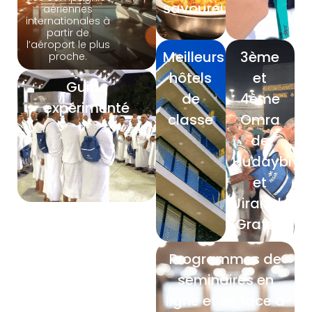
savoureuses
aériennes
internationales à
partir de
l’aéroport le plus
Meilleurs
3ème
proche.
hôtels
et
Guide
de
4ème
expérimenté
classe
Omra
de
Hudaybiya
et
Jiranah
Gratuit
Programmes de
séminaires en
ligne et en face à