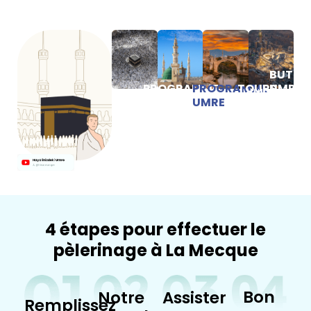
BUTIC
PROGRAMME
PROGRAMME
TOURS
UMRE
HAC
UMRE
CULTURELS
4 étapes pour effectuer le
pèlerinage à La Mecque
Bon
Notre
Assister
Remplissez