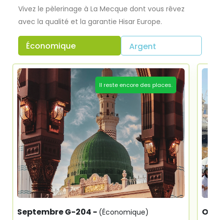
Vivez le pèlerinage à La Mecque dont vous rêvez
avec la qualité et la garantie Hisar Europe.
Économique
Argent
Il reste encore des places.
Septembre G-204 -
Oct
(Économique)