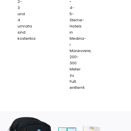
2-
•
3
4-
und
5-
4.
Sterne-
umrahs
Hotels
sind
in
kostenlos
Medina-
i
Münevvere,
200-
300
Meter
zu
Fuß
entfernt