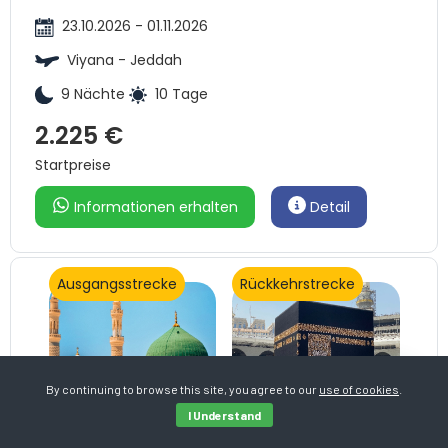
23.10.2026 - 01.11.2026
Viyana - Jeddah
9 Nächte
10 Tage
2.225 €
Startpreise
Informationen erhalten
Detail
Ausgangsstrecke
Rückkehrstrecke
By continuing to browse this site, you agree to our
use of cookies
.
I Understand
Oktober G-220 -
(Silber)