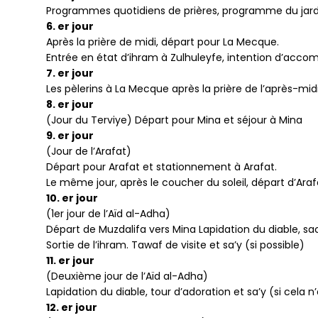
Programmes quotidiens de prières, programme du jardi
6. er jour
Après la prière de midi, départ pour La Mecque.
Entrée en état d’ihram à Zulhuleyfe, intention d’accomp
7. er jour
Les pèlerins à La Mecque après la prière de l’après-midi
8. er jour
(Jour du Terviye) Départ pour Mina et séjour à Mina
9. er jour
(Jour de l’Arafat)
Départ pour Arafat et stationnement à Arafat.
Le même jour, après le coucher du soleil, départ d’Araf
10. er jour
(1er jour de l’Aïd al-Adha)
Départ de Muzdalifa vers Mina Lapidation du diable, sa
Sortie de l’ihram. Tawaf de visite et sa’y (si possible)
11. er jour
(Deuxième jour de l’Aïd al-Adha)
Lapidation du diable, tour d’adoration et sa’y (si cela n’
12. er jour