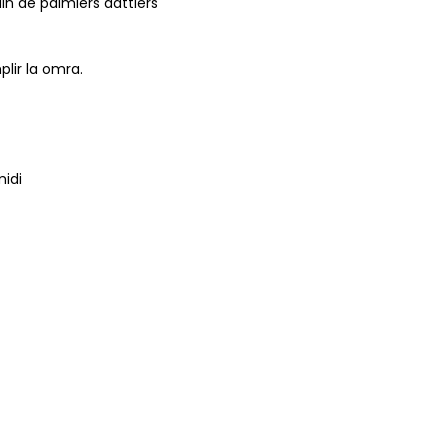
n de palmiers dattiers
lir la omra.
midi