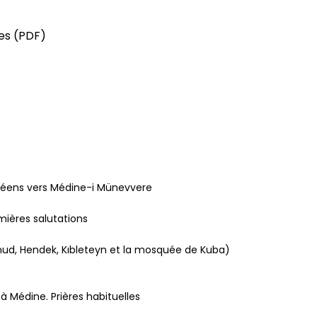
res (PDF)
opéens vers Médine-i Münevvere
emières salutations
hud, Hendek, Kıbleteyn et la mosquée de Kuba)
 à Médine. Prières habituelles