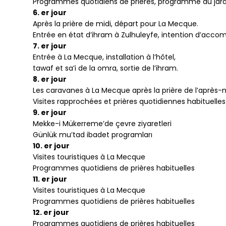
Programmes quotidiens de prières, programme du jardi
6. er jour
Après la prière de midi, départ pour La Mecque.
Entrée en état d’ihram à Zulhuleyfe, intention d’accomp
7. er jour
Entrée à La Mecque, installation à l’hôtel,
tawaf et sa’i de la omra, sortie de l’ihram.
8. er jour
Les caravanes à La Mecque après la prière de l’après-
Visites rapprochées et prières quotidiennes habituelles
9. er jour
Mekke-i Mükerreme’de çevre ziyaretleri
Günlük mu’tad ibadet programları
10. er jour
Visites touristiques à La Mecque
Programmes quotidiens de prières habituelles
11. er jour
Visites touristiques à La Mecque
Programmes quotidiens de prières habituelles
12. er jour
Programmes quotidiens de prières habituelles