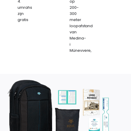
4.
op
umrahs
200-
zijn
300
gratis
meter
loopafstand
van
Medina-
i
Münevvere,